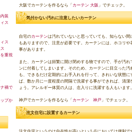
大阪でカーテンを作るなら「
カーテン 大阪
」でチェック。
の内装
気付かない汚れに注意したいカーテン
フィス
自宅の
カーテン
は汚れていないと思っていても、知らない間
フィス
もありますので、注意が必要です。カーテンには、ホコリや
ィス
事があります。
スを重視
また、カーテンは頻繁に開け閉めする物ですので、手が汚れ
ンに付着してしまいます。そのため、カーテンに目立った汚
も、できるだけ定期的にお手入れを行って、きれいな状態に
所
ば、数か月に一度程度の間隔で洗濯する事ができれば、清潔
ロナ禍で
ょう。アレルギー体質の人は、念入りに洗濯する人もいます
神戸でカーテンを作るなら「
カーテン 神戸
」でチェック。
マップか
注文住宅に設置するカーテン
注文住宅というのは自在性が高いという点においては便利で