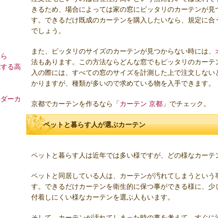
きるため、場合によっては家の窓にピッタリのカーテンが見
す。できるだけ既成のカーテンを購入したいなら、規定に合
でしょう。
入
また、ピッタリのサイズのカーテンが見つからない時には、
なら
法もあります。この方法ならどんな窓でもピッタリのカーテ
施する高
入の際には、すべての窓のサイズを計測した上で注文しない
かりますが、種類が多いので求めている物を入手できます。
ーダーカ
京都でカーテンを作るなら「
カーテン 京都
」でチェック。
ペットと暮らす人が選ぶカーテン
ペットと暮らす人は近年では多い様ですが、どの様なカーテ
ペットと同居している人は、カーテンが汚れてしまうという
す。できるだけカーテンを衛生的に保つ事ができる様に、少
付着しにくい様なカーテンを選ぶ人もいます。
そして、カーテンが汚れてしまった時の事を考えて、すぐに