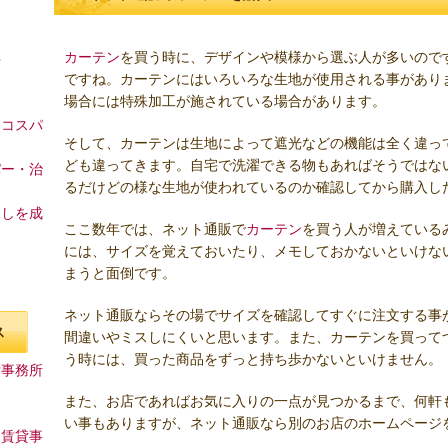
カーテン
を買う時に、デザインや模様から選ぶ人が多いので
件
ですね。カーテンにはいろいろな生地が使用される事があり
場合には特殊加工が施されている場合があります。
とコスパ
そして、カーテンは生地によって遮光などの機能は全く違っ
ども違ってきます。自宅で洗濯できる物もあればそうではな
パー・治
るだけどの様な生地が使われているのか確認してから購入し
探しを成
ここ数年では、ネット通販で
カーテン
を買う人が増えている
には、サイズを覚えておいたり、メモしておかないといけな
まうと面倒です。
ネット通販ならその場でサイズを確認してすぐに注文する事
ス
間違いやミスしにくいと思います。また、カーテンを買って
う時には、買った商品をずっと持ち歩かないといけません。
貸事務所
また、お店であればお気に入りの一点が見つかるまで、何軒
い事もありますが、ネット通販なら別のお店のホームページ
る賃貸事