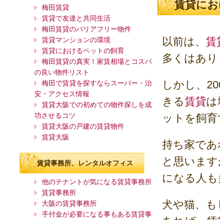
賃貸にお
梅田賃貸
賃貸で友達と共同生活
梅田賃貸のバリアフリー物件
以前は、
賃
賃貸マンションの環境
賃貸におけるペットの飼育
多くはあり
梅田賃貸の真実！家賃相場とコスパ
の良い物件リスト
しかし、2
梅田で賃貸を探すならスーパー・治
安・アクセス情報
きる
賃貸
は
賃貸大阪での初めての物件探しを成
功させるコツ
ットを飼育
賃貸大阪の戸建の賃貸物件
賃貸大阪
持ち家であ
と思います
賃貸事務所、レンタルオフィス
になる人も
他のテナントが気になる賃貸事務所
賃貸事務所
犬や猫、も
大阪の賃貸事務所
手付金が必要になる事もある賃貸事